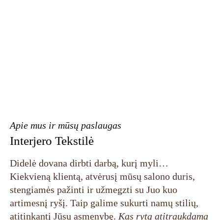
Apie mus ir mūsų paslaugas
Interjero Tekstilė
Didelė dovana dirbti darbą, kurį myli…
Kiekvieną klientą, atvėrusį mūsų salono duris,
stengiamės pažinti ir užmegzti su Juo kuo
artimesnį ryšį. Taip galime sukurti namų stilių,
atitinkantį Jūsų asmenybę.
Kas rytą atitraukdama