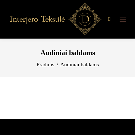
Search:
Audiniai baldams
You are here:
Pradinis
Audiniai baldams