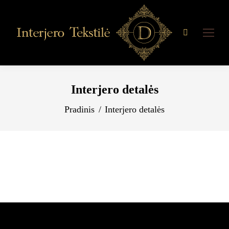
Search:
Interjero detalės
You are here:
Pradinis
Interjero detalės