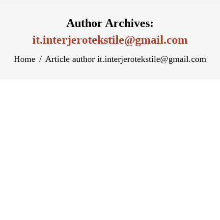
Author Archives:
it.interjerotekstile@gmail.com
You are here:
Home
Article author it.interjerotekstile@gmail.com
Código promocional Codere México Bono
hasta 5 000 MX
Uncategorized
By
it.interjerotekstile@gmail.com
September 7, 2023
Leave a comment
¿Cuánto tarda Codere en verificar? Nueva
información 2023 Content ¿Cuáles son los