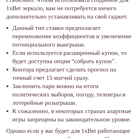
1xBet зеркало, вам не потребуется ничего
дополнительно устанавливать на свой гаджет.
Данный тип ставки предполагает
перемножение коэффициентов и увеличение
потенциального выигрыша.
Если используется расширенный купон, то
будет доступна опция “собрать купон”.
Контора предлагает сделать прогноз на
точный счет 15 матчей сразу.
Заключить пари можно на итоги
политических выборов, погоду, телеигры и
лотерейные розыгрыши.
К сожалению, в некоторых странах азартные
игры запрещены на законодательном уровне.
Однако если у вас будет для 1xBet работающее