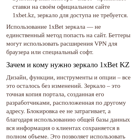
ставки на своём официальном сайте
1xbet.kz, зеркало для доступа не требуется.
Использование 1xBet зеркала — не
единственный метод попасть на сайт. Беттеры
могут использовать расширения VPN для
браузера или специальный софт.
Зачем и кому нужно зеркало 1xBet KZ
Дизайн, функции, инструменты и опции – все
это осталось без изменений. Зеркало – это
точная копия портала, созданная его
разработчиками, расположенная по другому
адресу. Блокировка ее не затрагивает, а
благодаря использованию общей базы данных
вся информация о клиентах сохраняется в
полном объеме. Это позволяет использовать