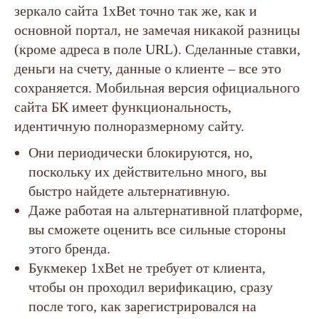
зеркало сайта 1xBet точно так же, как и
основной портал, не замечая никакой разницы
(кроме адреса в поле URL). Сделанные ставки,
деньги на счету, данные о клиенте – все это
сохраняется. Мобильная версия официального
сайта БК имеет функциональность,
идентичную полноразмерному сайту.
Они периодически блокируются, но,
поскольку их действительно много, вы
быстро найдете альтернативную.
Даже работая на альтернативной платформе,
вы сможете оценить все сильные стороны
этого бренда.
Букмекер 1xBet не требует от клиента,
чтобы он проходил верификацию, сразу
после того, как зарегистрировался на