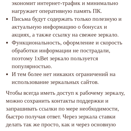
экономит интернет-трафик и минимально
нагружает оперативную память ПК.
Письма будут содержать только полезную и
актуальную информацию о бонусах и
акциях, а также ссылку на свежее зеркало.
Функциональность, оформление и скорость
обработки информации не пострадали,
поэтому 1xBet зеркало пользуется
популярностью.
И тем более нет никаких ограничений на
использование зеркальных сайтов.
Чтобы всегда иметь доступ к рабочему зеркалу,
можно сохранить контакты поддержки и
запрашивать ссылки по мере необходимости,
быстро получая ответ. Через зеркала ставки
делать так же просто, как и через основную