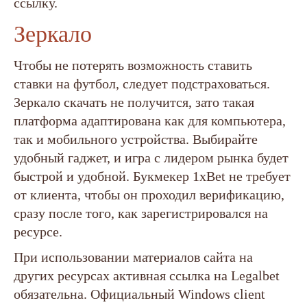
ссылку.
Зеркало
Чтобы не потерять возможность ставить
ставки на футбол, следует подстраховаться.
Зеркало скачать не получится, зато такая
платформа адаптирована как для компьютера,
так и мобильного устройства. Выбирайте
удобный гаджет, и игра с лидером рынка будет
быстрой и удобной. Букмекер 1xBet не требует
от клиента, чтобы он проходил верификацию,
сразу после того, как зарегистрировался на
ресурсе.
При использовании материалов сайта на
других ресурсах активная ссылка на Legalbet
обязательна. Официальный Windows client