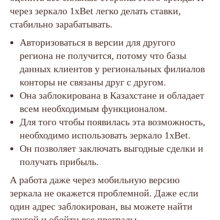
через зеркало 1xBet легко делать ставки,
стабильно зарабатывать.
Авторизоваться в версии для другого
региона не получится, потому что базы
данных клиентов у региональных филиалов
конторы не связаны друг с другом.
Она заблокирована в Казахстане и обладает
всем необходимым функционалом.
Для того чтобы появилась эта возможность,
необходимо использовать зеркало 1xBet.
Он позволяет заключать выгодные сделки и
получать прибыль.
А работа даже через мобильную версию
зеркала не окажется проблемной. Даже если
один адрес заблокирован, вы можете найти
другой и обойти все преграды.