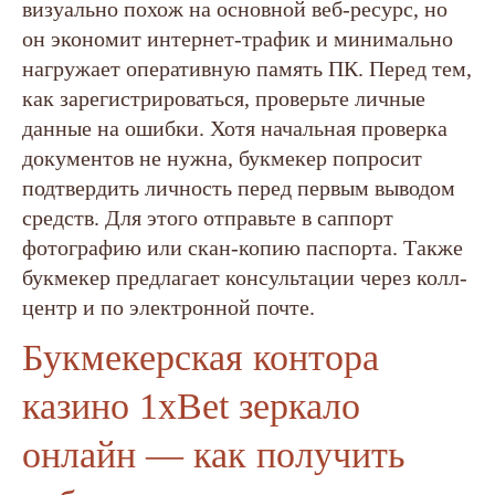
визуально похож на основной веб-ресурс, но
он экономит интернет-трафик и минимально
нагружает оперативную память ПК. Перед тем,
как зарегистрироваться, проверьте личные
данные на ошибки. Хотя начальная проверка
документов не нужна, букмекер попросит
подтвердить личность перед первым выводом
средств. Для этого отправьте в саппорт
фотографию или скан-копию паспорта. Также
букмекер предлагает консультации через колл-
центр и по электронной почте.
Букмекерская контора
казино 1xBet зеркало
онлайн — как получить