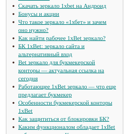
Скачать зеркало 1xbet на Андроид
Бонусы и акции
Что такое зеркало «1хбет» и зачем
оно нужно?
Как найти рабочее 1xBet зеркало?
БК 1xBet: зеркало сайта и
альтернативный вход
Bet зеркало для букмекерской
конторы — актуальная ссылка на
сегодня
Работающее 1xBet зеркало — что еще
предлагает букмекер
Особенности букмекерской конторы
1xBet
Как защититься от блокировки БК?
Каким функционалом обладает 1xBet