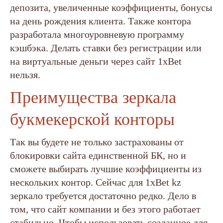
депозита, увеличенные коэффициенты, бонусы
на день рождения клиента. Также контора
разработала многоуровневую программу
кэшбэка. Делать ставки без регистрации или
на виртуальные деньги через сайт 1хBet
нельзя.
Преимущества зеркала
букмекерской конторы
Так вы будете не только застрахованы от
блокировки сайта единственной БК, но и
сможете выбирать лучшие коэффициенты из
нескольких контор. Сейчас для 1xBet kz
зеркало требуется достаточно редко. Дело в
том, что сайт компании и без этого работает
стабильно. Чтобы использовать созданное для