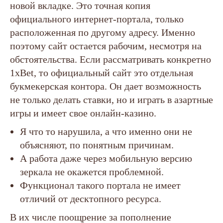
новой вкладке. Это точная копия
официального интернет-портала, только
расположенная по другому адресу. Именно
поэтому сайт остается рабочим, несмотря на
обстоятельства. Если рассматривать конкретно
1xBet, то официальный сайт это отдельная
букмекерская контора. Он дает возможность
не только делать ставки, но и играть в азартные
игры и имеет свое онлайн-казино.
Я что то нарушила, а что именно они не
объясняют, по понятным причинам.
А работа даже через мобильную версию
зеркала не окажется проблемной.
Функционал такого портала не имеет
отличий от десктопного ресурса.
В их числе поощрение за пополнение