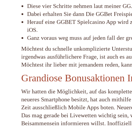
Diese vier Schritte nehmen laut meiner GG
Dabei erhalten Sie dann Die GGBet Freispi
Herauf eine GGBET Spielcasino App wird zw
iOS.
Ganz voraus weg muss auf jeden fall der gr
Möchtest du schnelle unkomplizierte Unterst
irgendwas ausführlichere Frage, ist auch es a
Möchtest ihr lieber mit jemandem reden, kan
Grandiose Bonusaktionen I
Wir hatten die Möglichkeit, auf das komplett
neueres Smartphone besitzt, hat auch mithilfe
Zeit ausschließlich Mobile Apps boten. Neue
Das mag gerade bei Livewetten wichtig sein,
Beisammensein informieren willst. Inoffizielle