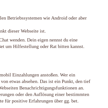
llen Betriebssystemen wie Android oder aber
kt dieser Webseite ist.
Chat wenden. Dein eigen nennst du eine
et um Hilfestellung oder Rat bitten kannst.
n mobil Einzahlungen anstoßen. Wer ein
von etwas absehen. Das ist ein Punkt, den tief
Webseiten Benachrichtigungsfunktionen an.
derungen oder den Auflösung einer bestimmten
te für positive Erfahrungen über gg. bet.