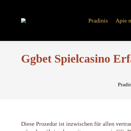
Pradinis
Apie 
Ggbet Spielcasino Er
You a
Pradin
Diese Prozedur ist inzwischen für allen vertr