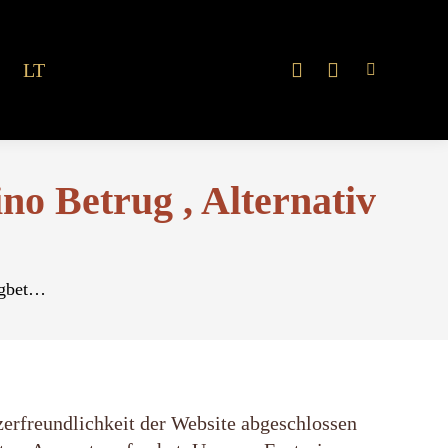
LT
Search:
Facebook
Instagram
page
page
opens
opens
in
in
new
new
o Betrug , Alternativ
window
window
Ggbet…
tzerfreundlichkeit der Website abgeschlossen