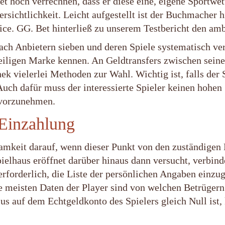
t hoch verrechnen, dass er diese eine, eigene Sportwe
ersichtlichkeit. Leicht aufgestellt ist der Buchmacher
e. GG. Bet hinterließ zu unserem Testbericht den amb
ch Anbietern sieben und deren Spiele systematisch verg
weiligen Marke kennen. An Geldtransfers zwischen sei
ek vielerlei Methoden zur Wahl. Wichtig ist, falls der S
Auch dafür muss der interessierte Spieler keinen hohen 
r vorzunehmen.
Einzahlung
keit darauf, wenn dieser Punkt von den zuständigen Be
ielhaus eröffnet darüber hinaus dann versucht, verbind
rforderlich, die Liste der persönlichen Angaben einz
ie meisten Daten der Player sind von welchen Betrüger
lus auf dem Echtgeldkonto des Spielers gleich Null ist