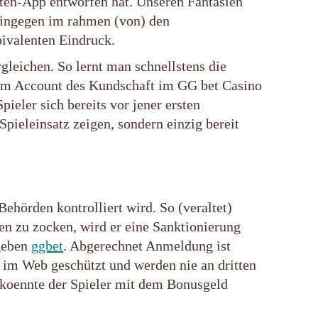
tten-App entworfen hat. Unseren Fantasien
 hingegen im rahmen (von) den
ivalenten Eindruck.
leichen. So lernt man schnellstens die
nem Account des Kundschaft im GG bet Casino
pieler sich bereits vor jener ersten
Spieleinsatz zeigen, sondern einzig bereit
hörden kontrolliert wird. So (veraltet)
en zu zocken, wird er eine Sanktionierung
ugeben
ggbet
. Abgerechnet Anmeldung ist
n im Web geschützt und werden nie an dritten
, koennte der Spieler mit dem Bonusgeld