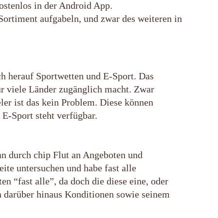
ostenlos in der Android App.
Sortiment aufgabeln, und zwar des weiteren in
uch herauf Sportwetten und E-Sport. Das
ür viele Länder zugänglich macht. Zwar
ler ist das kein Problem. Diese können
 E-Sport steht verfügbar.
an durch chip Flut an Angeboten und
ite untersuchen und habe fast alle
n “fast alle”, da doch die diese eine, oder
en darüber hinaus Konditionen sowie seinem