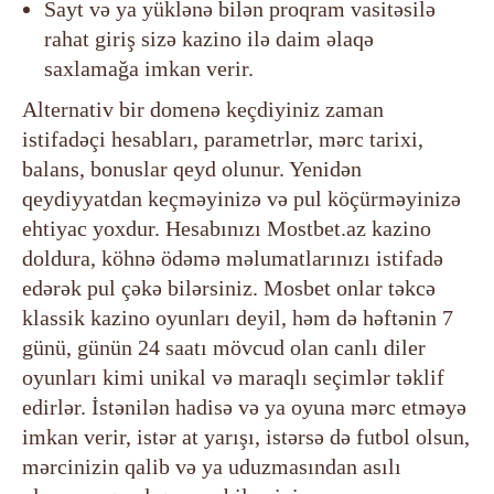
Sayt və ya yüklənə bilən proqram vasitəsilə
rahat giriş sizə kazino ilə daim əlaqə
saxlamağa imkan verir.
Alternativ bir domenə keçdiyiniz zaman
istifadəçi hesabları, parametrlər, mərc tarixi,
balans, bonuslar qeyd olunur. Yenidən
qeydiyyatdan keçməyinizə və pul köçürməyinizə
ehtiyac yoxdur. Hesabınızı Mostbet.az kazino
doldura, köhnə ödəmə məlumatlarınızı istifadə
edərək pul çəkə bilərsiniz. Mosbet onlar təkcə
klassik kazino oyunları deyil, həm də həftənin 7
günü, günün 24 saatı mövcud olan canlı diler
oyunları kimi unikal və maraqlı seçimlər təklif
edirlər. İstənilən hadisə və ya oyuna mərc etməyə
imkan verir, istər at yarışı, istərsə də futbol olsun,
mərcinizin qalib və ya uduzmasından asılı