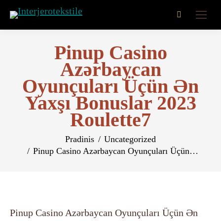
Search:
Pinup Casino
Azərbaycan
Oyunçuları Üçün Ən
Yaxşı Bonuslar 2023
Roulette7
You are here:
Pradinis
Uncategorized
Pinup Casino Azərbaycan Oyunçuları Üçün…
Pinup Casino Azərbaycan Oyunçuları Üçün Ən