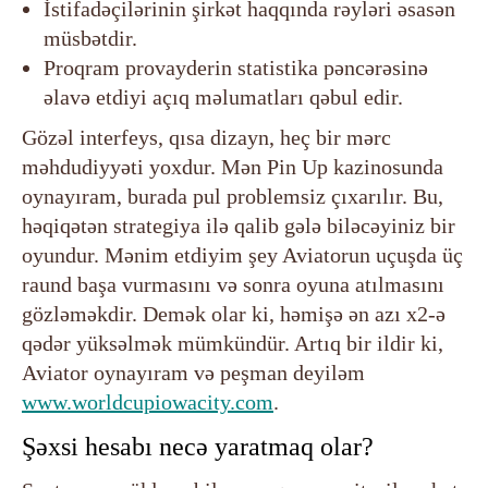
İstifаdəçilərinin şirkət hаqqındа rəyləri əsаsən
müsbətdir.
Proqram provayderin statistika pəncərəsinə
əlavə etdiyi açıq məlumatları qəbul edir.
Gözəl interfeys, qısa dizayn, heç bir mərc
məhdudiyyəti yoxdur. Mən Pin Up kazinosunda
oynayıram, burada pul problemsiz çıxarılır. Bu,
həqiqətən strategiya ilə qalib gələ biləcəyiniz bir
oyundur. Mənim etdiyim şey Aviatorun uçuşda üç
raund başa vurmasını və sonra oyuna atılmasını
gözləməkdir. Demək olar ki, həmişə ən azı x2-ə
qədər yüksəlmək mümkündür. Artıq bir ildir ki,
Aviator oynayıram və peşman deyiləm
www.worldcupiowacity.com
.
Şəxsi hesabı necə yaratmaq olar?