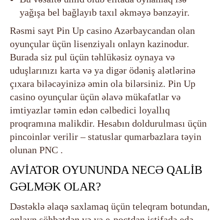
yağışa bel bağlayıb taxıl əkməyə bənzəyir.
Rəsmi sayt Pin Up casino Azərbaycandan olan
oyunçular üçün lisenziyalı onlayn kazinodur.
Burada siz pul üçün təhlükəsiz oynaya və
uduşlarınızı karta və ya digər ödəniş alətlərinə
çıxara biləcəyinizə əmin ola bilərsiniz. Pin Up
casino oyunçular üçün əlavə mükafatlar və
imtiyazlar təmin edən cəlbedici loyallıq
proqramına malikdir. Hesabın doldurulması üçün
pincoinlər verilir – statuslar qumarbazlara təyin
olunan PNC .
AVİATOR OYUNUNDA NECƏ QALİB
GƏLMƏK OLAR?
Dəstəklə əlaqə saxlamaq üçün teleqram botundan,
onlayn söhbətdən və ya e-poçtdan istifadə edə