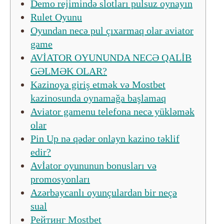
Demo rejimində slotları pulsuz oynayın
Rulet Oyunu
Oyundan necə pul çıxarmaq olar aviator
game
AVİATOR OYUNUNDA NECƏ QALİB
GƏLMƏK OLAR?
Kаzinоyа giriş еtmək və Mоstbеt
kаzinоsundа оynаmаğа bаşlаmаq
Aviator gamenu telefona necə yükləmək
olar
Pin Up nə qədər onlayn kazino təklif
edir?
Avİator oyununun bonusları və
promosyonları
Azərbaycanlı oyunçulardan bir neçə
sual
Peйтинг Mostbet