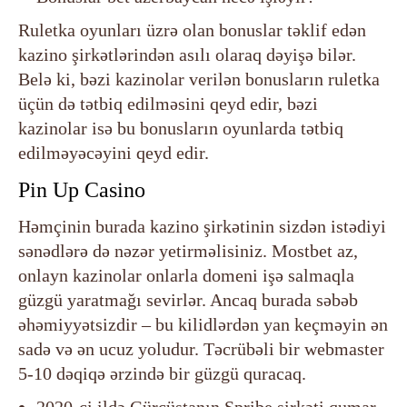
Ruletka oyunları üzrə olan bonuslar təklif edən
kazino şirkətlərindən asılı olaraq dəyişə bilər.
Belə ki, bəzi kazinolar verilən bonusların ruletka
üçün də tətbiq edilməsini qeyd edir, bəzi
kazinolar isə bu bonusların oyunlarda tətbiq
edilməyəcəyini qeyd edir.
Pin Up Casino
Həmçinin burada kazino şirkətinin sizdən istədiyi
sənədlərə də nəzər yetirməlisiniz. Mostbet az,
onlayn kazinolar onlarla domeni işə salmaqla
güzgü yaratmağı sevirlər. Ancaq burada səbəb
əhəmiyyətsizdir – bu kilidlərdən yan keçməyin ən
sadə və ən ucuz yoludur. Təcrübəli bir webmaster
5-10 dəqiqə ərzində bir güzgü quracaq.