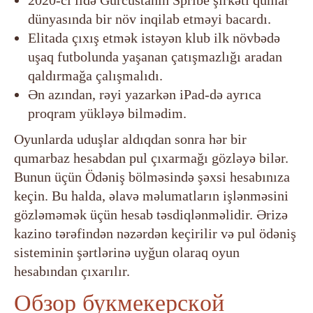
2020-ci ildə Gürcüstanın Spribe şirkəti qumar
dünyasında bir növ inqilab etməyi bacardı.
Elitada çıxış etmək istəyən klub ilk növbədə
uşaq futbolunda yaşanan çatışmazlığı aradan
qaldırmağa çalışmalıdı.
Ən azından, rəyi yazarkən iPad-də ayrıca
proqram yükləyə bilmədim.
Oyunlarda uduşlar aldıqdan sonra hər bir
qumarbaz hesabdan pul çıxarmağı gözləyə bilər.
Bunun üçün Ödəniş bölməsində şəxsi hesabınıza
keçin. Bu halda, əlavə məlumatların işlənməsini
gözləməmək üçün hesab təsdiqlənməlidir. Ərizə
kazino tərəfindən nəzərdən keçirilir və pul ödəniş
sisteminin şərtlərinə uyğun olaraq oyun
hesabından çıxarılır.
Oбзop букмeкepcкoй