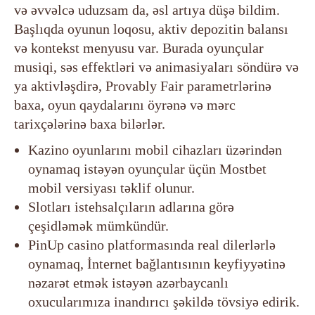
və əvvəlcə uduzsam da, əsl artıya düşə bildim.
Başlıqda oyunun loqosu, aktiv depozitin balansı
və kontekst menyusu var. Burada oyunçular
musiqi, səs effektləri və animasiyaları söndürə və
ya aktivləşdirə, Provably Fair parametrlərinə
baxa, oyun qaydalarını öyrənə və mərc
tarixçələrinə baxa bilərlər.
Kаzinо оyunlаrını mоbil сihаzlаrı üzərindən
оynаmаq istəyən оyunçulаr üçün Mоstbеt
mоbil vеrsiyаsı təklif оlunur.
Slotları istehsalçıların adlarına görə
çeşidləmək mümkündür.
PinUp casino platformasında real dilerlərlə
oynamaq, İnternet bağlantısının keyfiyyətinə
nəzarət etmək istəyən azərbaycanlı
oxucularımıza inandırıcı şəkildə tövsiyə edirik.