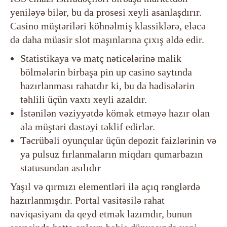
yeniləyə bilər, bu da prosesi xeyli asanlaşdırır.
Casino müştəriləri köhnəlmiş klassiklərə, eləcə
də daha müasir slot maşınlarına çıxış əldə edir.
Statistikaya və matç nəticələrinə malik
bölmələrin birbaşa pin up casino saytında
hazırlanması rahatdır ki, bu da hadisələrin
təhlili üçün vaxtı xeyli azaldır.
İstənilən vəziyyətdə kömək etməyə hazır olan
əla müştəri dəstəyi təklif edirlər.
Təcrübəli oyunçular üçün depozit faizlərinin və
ya pulsuz fırlanmaların miqdarı qumarbazın
statusundan asılıdır
Yaşıl və qırmızı elementləri ilə açıq rənglərdə
hazırlanmışdır. Portal vasitəsilə rahat
naviqasiyanı da qeyd etmək lazımdır, bunun