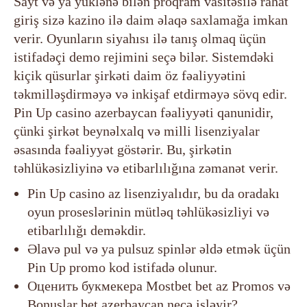
Sayt və ya yüklənə bilən proqram vasitəsilə rahat
giriş sizə kazino ilə daim əlaqə saxlamağa imkan
verir. Oyunların siyahısı ilə tanış olmaq üçün
istifadəçi demo rejimini seçə bilər. Sistemdəki
kiçik qüsurlar şirkəti daim öz fəaliyyətini
təkmilləşdirməyə və inkişaf etdirməyə sövq edir.
Pin Up casino azerbaycan fəaliyyəti qanunidir,
çünki şirkət beynəlxalq və milli lisenziyalar
əsasında fəaliyyət göstərir. Bu, şirkətin
təhlükəsizliyinə və etibarlılığına zəmanət verir.
Pin Up casino az lisenziyalıdır, bu da oradakı
oyun proseslərinin mütləq təhlükəsizliyi və
etibarlılığı deməkdir.
Əlavə pul və ya pulsuz spinlər əldə etmək üçün
Pin Up promo kod istifadə olunur.
Оценить букмекера Mostbet bet az Promos və
Bonuslar bet azerbaycan necə işləyir?