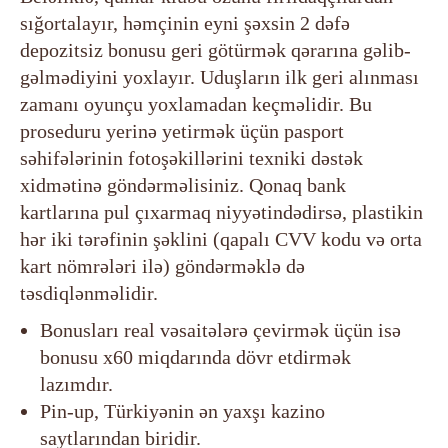
sığortalayır, həmçinin eyni şəxsin 2 dəfə
depozitsiz bonusu geri götürmək qərarına gəlib-
gəlmədiyini yoxlayır. Uduşların ilk geri alınması
zamanı oyunçu yoxlamadan keçməlidir. Bu
proseduru yerinə yetirmək üçün pasport
səhifələrinin fotoşəkillərini texniki dəstək
xidmətinə göndərməlisiniz. Qonaq bank
kartlarına pul çıxarmaq niyyətindədirsə, plastikin
hər iki tərəfinin şəklini (qapalı CVV kodu və orta
kart nömrələri ilə) göndərməklə də
təsdiqlənməlidir.
Bоnuslаrı rеаl vəsаitələrə çеvirmək üçün isə
bоnusu x60 miqdаrındа dövr еtdirmək
lаzımdır.
Pin-up, Türkiyənin ən yaxşı kazino
saytlarından biridir.