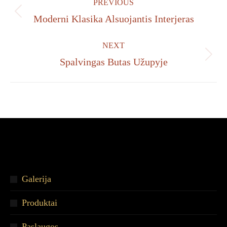
PREVIOUS
navigation
Previous
Moderni Klasika Alsuojantis Interjeras
project:
NEXT
Next
Spalvingas Butas Užupyje
project:
Galerija
Produktai
Paslaugos