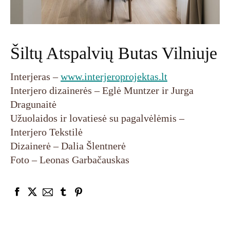
Šiltų Atspalvių Butas Vilniuje
Interjeras –
www.interjeroprojektas.lt
Interjero dizainerės – Eglė Muntzer ir Jurga
Dragunaitė
Užuolaidos ir lovatiesė su pagalvėlėmis –
Interjero Tekstilė
Dizainerė – Dalia Šlentnerė
Foto – Leonas Garbačauskas
Facebook
X
Tumblr
Pinterest