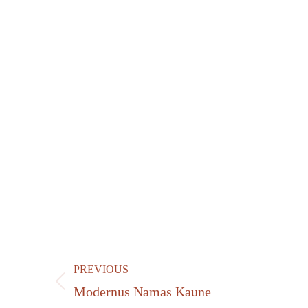
Project
PREVIOUS
navigation
Previous
Modernus Namas Kaune
project: