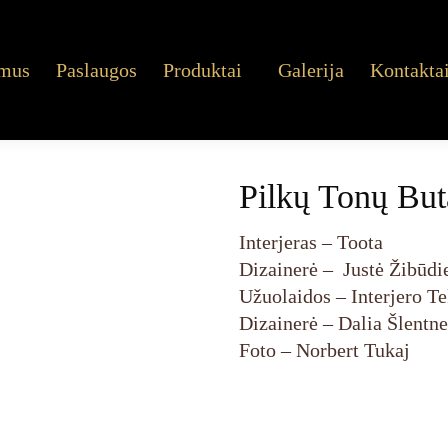
 mus
Paslaugos
Produktai
Galerija
Kontakta
Pilkų Tonų Bu
Interjeras – Toota
Dizainerė – Justė Žibūdi
Užuolaidos – Interjero Te
Dizainerė – Dalia Šlentne
Foto – Norbert Tukaj
Facebook
X
Tumblr
Pinterest