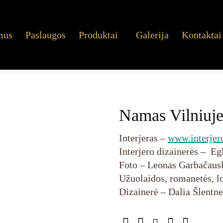
mus
Paslaugos
Produktai
Galerija
Kontaktai
Namas Vilniuj
Interjeras –
www.interjero
Interjero dizainerės – Eg
Foto – Leonas Garbačaus
Užuolaidos, romanetės, lo
Dizainerė – Dalia Šlentne