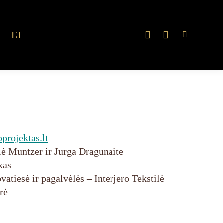
LT
Search:
Facebook
Instagram
page
page
opens
opens
in
in
new
new
window
window
e
projektas.lt
lė Muntzer ir Jurga Dragunaite
kas
vatiesė ir pagalvėlės – Interjero Tekstilė
rė