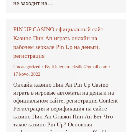
не заходит на…
PIN UP CASINO официальный сайт
Казино Пин Ап играть онлайн на
рабочем зеркале Pin Up на деньги,
регистрация
Uncategorized
By
it.interjerotekstile@gmail.com
17 kovo, 2022
Онлайн казино Пин Ап Pin Up Casino
играть в игровые автоматы на деньги на
официальном сайте, регистрация Content
Регистрация и верификация на сайте
казино Пин Ап Ставки Пин Ап Бет Что
такое казино Pin Up? Основная