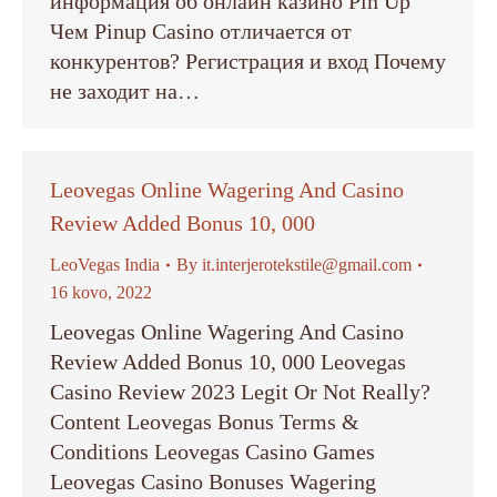
информация об онлайн казино Pin Up
Чем Pinup Casino отличается от
конкурентов? Регистрация и вход Почему
не заходит на…
Leovegas Online Wagering And Casino
Review Added Bonus 10, 000
LeoVegas India
By
it.interjerotekstile@gmail.com
16 kovo, 2022
Leovegas Online Wagering And Casino
Review Added Bonus 10, 000 Leovegas
Casino Review 2023 Legit Or Not Really?
Content Leovegas Bonus Terms &
Conditions Leovegas Casino Games
Leovegas Casino Bonuses Wagering