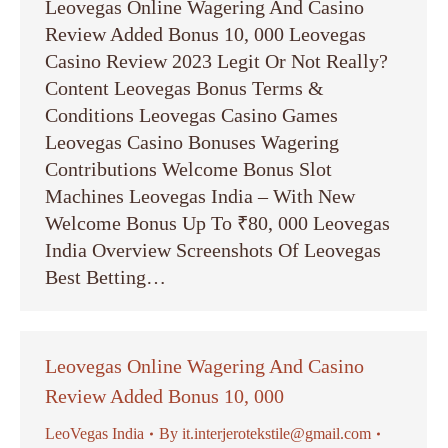
Leovegas Online Wagering And Casino
Review Added Bonus 10, 000 Leovegas
Casino Review 2023 Legit Or Not Really?
Content Leovegas Bonus Terms &
Conditions Leovegas Casino Games
Leovegas Casino Bonuses Wagering
Contributions Welcome Bonus Slot
Machines Leovegas India – With New
Welcome Bonus Up To ₹80, 000 Leovegas
India Overview Screenshots Of Leovegas
Best Betting…
Leovegas Online Wagering And Casino
Review Added Bonus 10, 000
LeoVegas India
By
it.interjerotekstile@gmail.com