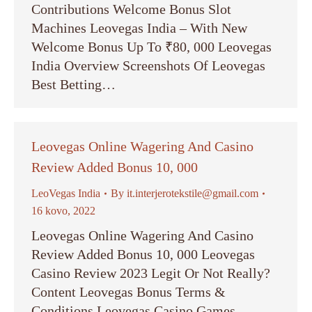
Contributions Welcome Bonus Slot
Machines Leovegas India – With New
Welcome Bonus Up To ₹80, 000 Leovegas
India Overview Screenshots Of Leovegas
Best Betting…
Leovegas Online Wagering And Casino
Review Added Bonus 10, 000
LeoVegas India
By
it.interjerotekstile@gmail.com
16 kovo, 2022
Leovegas Online Wagering And Casino
Review Added Bonus 10, 000 Leovegas
Casino Review 2023 Legit Or Not Really?
Content Leovegas Bonus Terms &
Conditions Leovegas Casino Games