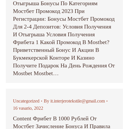
Отыгрыша Бонусы По Категориям
Мостбет Промокод 2023 При
Регистрации: Бонусы Мостбет Промокод
Для 2-4 Депозитов: Условия Получения
И Отыгрыша Условия Получения
Фрибета 1 Какой Промокод В Mostbet?
Приветственный Бонус И Акции В
Букмекерской Конторе И Казино
Получите Подарок На День Рождения От
Mostbet Mostbet…
Uncategorized
By
it.interjerotekstile@gmail.com
16 vasario, 2022
Content Фрибет В 1000 Рублей От
Мостбет Зачисление Бонуса И Правила