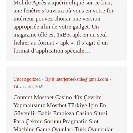
Mobile Après acquérir cliqué sur ce lien,
une fenêtre s’ouvrira où vous en votre for
intérieur pouvez choisir une version
appropriée afin de votre gadget. Un
magazine télé est 1xBet apk en un seul
fichier au format « apk ». Il s’agit d’un
format d’application spéciale…
Uncategorized
By
it.interjerotekstile@gmail.com
14 vasario, 2022
Content Mostbet Casino 40x Çevrim
Yapmalısınız Mostbet Türkiye Için En
Güvenilir Bahis Empieza Casino Sitesi
Para Çekme Sorunu Pragmatic Slot
Machine Game Oyunları Türk Oyuncular