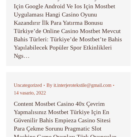
Için Google Android Ve Ios Için Mostbet
Uygulaması Hangi Casino Oyunu
Kazandırır İlk Para Yatırma Bonusu
Türkiye’de Online Casino Mostbet Mevcut
Bahis Türleri: Türkiye’de Mostbet’te Bahis
Yapılabilecek Popüler Spor Etkinlikleri
Ngs…
Uncategorized
By
it.interjerotekstile@gmail.com
14 vasario, 2022
Content Mostbet Casino 40x Çevrim
Yapmalısınız Mostbet Türkiye Için En
Güvenilir Bahis Empieza Casino Sitesi
Para Çekme Sorunu Pragmatic Slot
Machine Game Oyunları Türk Oyuncular