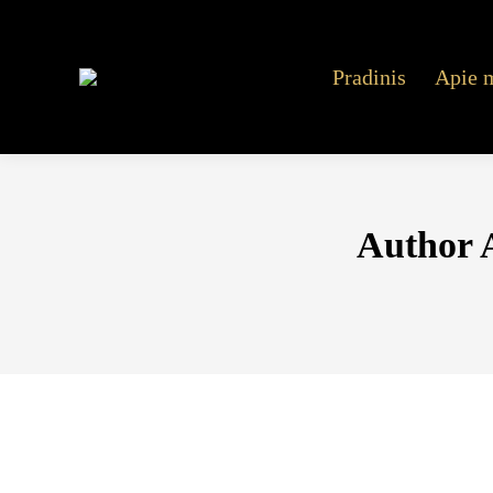
Pradinis
Apie 
Author 
Проигравшая женщина Подожгла Игрово