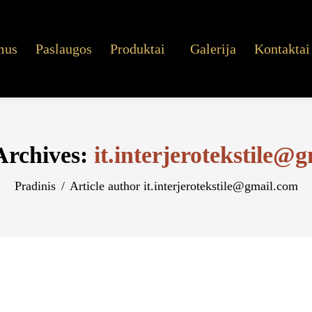
mus
Paslaugos
Produktai
Galerija
Kontaktai
Archives:
it.interjerotekstile@
You are here:
Pradinis
Article author it.interjerotekstile@gmail.com
й Автомат И Получила Пулю От Другой Игроманки: