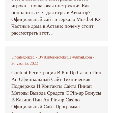
игрока – пошаговая инструкция Как
пополнить счет для игры в Авиатор?
Официальный сайт и зеркало Mostbet KZ
Частные дома в Астане: почему стоит
рассмотреть этот…
Uncategorized
By
it.interjerotekstile@gmail.com
20 vasario, 2022
Content Регистрация В Pin Up Casino Пин
Ап Официальный Сайт Техническая
Поддержка И Контакты Сайта Пинап
Методы Вывода Средств С Pin-up Бонусы
В Казино Пин Ап Pin-up Casino
Официальный Сайт Программа