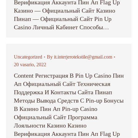
Верификация Аккаунта Пин Ап Flag Up
Казино — Официальный Сайт Казино
Пинап — Официальный Сайт Pin Up
Casino Личный Кабинет Способы…
Uncategorized
By
it.interjerotekstile@gmail.com
20 vasario, 2022
Content Регистрация В Pin Up Casino Пин
Ап Официальный Сайт Техническая
Поддержка И Контакты Сайта Пинап
Методы Вывода Средств С Pin-up Бонусы
В Казино Пин Ап Pin-up Casino
Официальный Сайт Программа
Лояльности Казино Казино
Верификация Аккаунта Пин Ап Flag Up