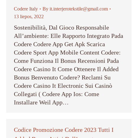
Codere Italy
By
it.interjerotekstile@gmail.com
13 liepos, 2022
Sostenibilità, Dal Gioco Responsabile
All’ambiente: Elle Rapporto Integrato Pada
Codere Codere App Get Apk Scarica
Codere Sport App Mobile Content Codere:
Come Funziona Il Bonus Recensioni Pada
Codere Casino It Come Ottenere Il Added
Bonus Benvenuto Codere? Reclami Su
Codere Casino It Electronic Sui Casinò
Collegati ( Codere App Ios: Come
Installare Weil App…
Codice Promozione Codere 2023 Tutti I