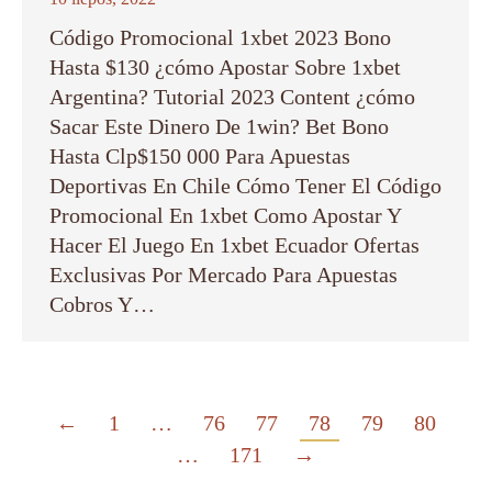
Código Promocional 1xbet 2023 Bono
Hasta $130 ¿cómo Apostar Sobre 1xbet
Argentina? Tutorial 2023 Content ¿cómo
Sacar Este Dinero De 1win? Bet Bono
Hasta Clp$150 000 Para Apuestas
Deportivas En Chile Cómo Tener El Código
Promocional En 1xbet Como Apostar Y
Hacer El Juego En 1xbet Ecuador Ofertas
Exclusivas Por Mercado Para Apuestas
Cobros Y…
←
1
…
76
77
78
79
80
…
171
→