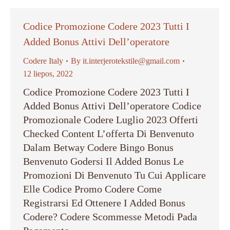
Codice Promozione Codere 2023 Tutti I
Added Bonus Attivi Dell’operatore
Codere Italy
By
it.interjerotekstile@gmail.com
12 liepos, 2022
Codice Promozione Codere 2023 Tutti I
Added Bonus Attivi Dell’operatore Codice
Promozionale Codere Luglio 2023 Offerti
Checked Content L’offerta Di Benvenuto
Dalam Betway Codere Bingo Bonus
Benvenuto Godersi Il Added Bonus Le
Promozioni Di Benvenuto Tu Cui Applicare
Elle Codice Promo Codere Come
Registrarsi Ed Ottenere I Added Bonus
Codere? Codere Scommesse Metodi Pada