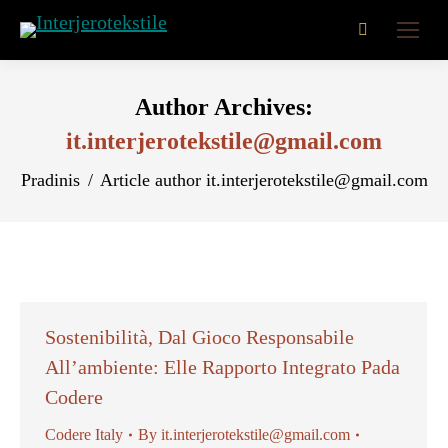
Search:
Author Archives:
it.interjerotekstile@gmail.com
You are here:
Pradinis
Article author it.interjerotekstile@gmail.com
Sostenibilità, Dal Gioco Responsabile
All’ambiente: Elle Rapporto Integrato Pada
Codere
Codere Italy
By
it.interjerotekstile@gmail.com