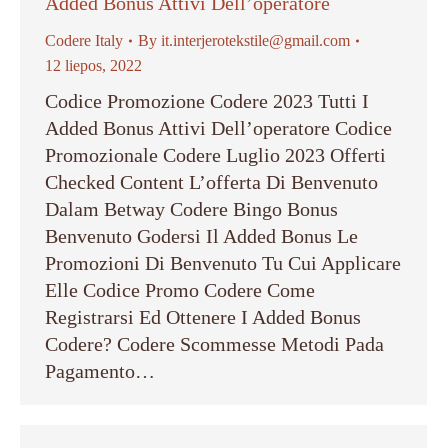
Added Bonus Attivi Dell’operatore
Codere Italy
By
it.interjerotekstile@gmail.com
12 liepos, 2022
Codice Promozione Codere 2023 Tutti I
Added Bonus Attivi Dell’operatore Codice
Promozionale Codere Luglio 2023 Offerti
Checked Content L’offerta Di Benvenuto
Dalam Betway Codere Bingo Bonus
Benvenuto Godersi Il Added Bonus Le
Promozioni Di Benvenuto Tu Cui Applicare
Elle Codice Promo Codere Come
Registrarsi Ed Ottenere I Added Bonus
Codere? Codere Scommesse Metodi Pada
Pagamento…