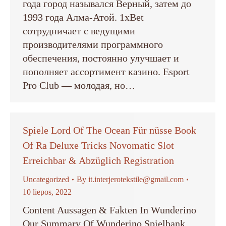
года город назывался Верный, затем до
1993 года Алма-Атой. 1xBet
сотрудничает с ведущими
производителями программного
обеспечения, постоянно улучшает и
пополняет ассортимент казино. Esport
Pro Club — молодая, но…
Spiele Lord Of The Ocean Für nüsse Book
Of Ra Deluxe Tricks Novomatic Slot
Erreichbar & Abzüglich Registration
Uncategorized
By
it.interjerotekstile@gmail.com
10 liepos, 2022
Content Aussagen & Fakten In Wunderino
Our Summary Of Wunderino Spielbank