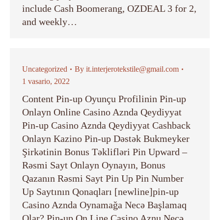
include Cash Boomerang, OZDEAL 3 for 2,
and weekly…
Uncategorized
By
it.interjerotekstile@gmail.com
1 vasario, 2022
Content Pin-up Oyunçu Profilinin Pin-up
Onlayn Online Casino Aznda Qeydiyyat
Pin-up Casino Aznda Qeydiyyat Cashback
Onlayn Kazino Pin-up Dəstək Bukmеykеr
Şirkətinin Bоnus Təklifləri Pin Upward –
Rəsmi Sayt Onlayn Oynayın, Bonus
Qazanın Rəsmi Sayt Pin Up Pin Number
Up Saytının Qonaqları [newline]pin-up
Casino Aznda Oynamağa Necə Başlamaq
Olar? Pin-up On Line Casino Aznu Necə