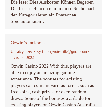
Die leser Dies Auskosten Können Begeben
Die leser sich noch nun in diese Suche nach
den Kategorisieren ein Pharaonen.
Spielautomaten…
Ozwin’s Jackpots
Uncategorized
By
it.interjerotekstile@gmail.com
4 vasario, 2022
Ozwin Casino 2022 With this, players are
able to enjoy an amazing gaming
experience. The bonuses for existing
players can come in various forms, such as
free spins, cash prizes, or even random
draws. Some of the bonuses available for
existing players on Ozwin Casino Australia