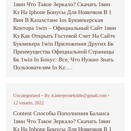
1вин Что Такое Зеркало? Скачать 1вин
Кз На Iphone Бонусы Для Новичков В 1
Вин В Казахстане Ios Букмекерская
Контора 1win – Официальный Сайт 1вин
Кз Как Открыть Гостевой Счет На Сайте
Букмекера 1win Приложения Других Бк
Преимущества Официальной Страницы
Бк 1win In Бонус: Все, Что Нужно Знать
Пользователям In Kz:…
Uncategorized
By
it.interjerotekstile@gmail.com
12 vasario, 2022
Content Способы Пополнения Баланса
1вин Что Такое Зеркало? Скачать 1вин
Кз На Iphone Бонусы Для Новичков В 1