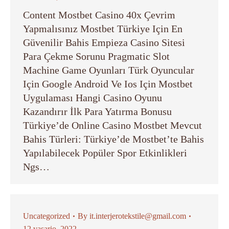
Content Mostbet Casino 40x Çevrim
Yapmalısınız Mostbet Türkiye Için En
Güvenilir Bahis Empieza Casino Sitesi
Para Çekme Sorunu Pragmatic Slot
Machine Game Oyunları Türk Oyuncular
Için Google Android Ve Ios Için Mostbet
Uygulaması Hangi Casino Oyunu
Kazandırır İlk Para Yatırma Bonusu
Türkiye’de Online Casino Mostbet Mevcut
Bahis Türleri: Türkiye’de Mostbet’te Bahis
Yapılabilecek Popüler Spor Etkinlikleri
Ngs…
Uncategorized
By
it.interjerotekstile@gmail.com
12 vasario, 2022