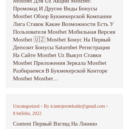
Mostbet Для Uz Акции Mostbet:
Промокод И Другие Виды Бонусы
Mostbet Обзор Букмекерской Компании
Лига Ставок Какие Возможности Есть У
Пользователя Mostbet Мобильная Версия
Mostbet 🇺🇿 Mostbet Бонус На Первый
Депозит Бонусы Saturnbet Регистрация
На Сайте Mostbet Uz Выкуп Ставки
Mostbet Приложения Зеркала Mostbet
Разбираемся В Букмекерской Конторе
Mostbet Mostbet…
Uncategorized
By
it.interjerotekstile@gmail.com
8 birželio, 2022
Content Первый Взгляд На Линию