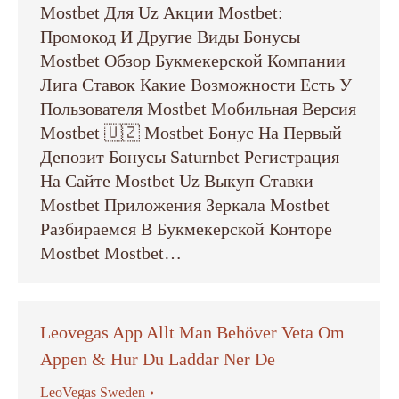
Mostbet Для Uz Акции Mostbet:
Промокод И Другие Виды Бонусы
Mostbet Обзор Букмекерской Компании
Лига Ставок Какие Возможности Есть У
Пользователя Mostbet Мобильная Версия
Mostbet 🇺🇿 Mostbet Бонус На Первый
Депозит Бонусы Saturnbet Регистрация
На Сайте Mostbet Uz Выкуп Ставки
Mostbet Приложения Зеркала Mostbet
Разбираемся В Букмекерской Конторе
Mostbet Mostbet…
Leovegas App Allt Man Behöver Veta Om
Appen & Hur Du Laddar Ner De
LeoVegas Sweden