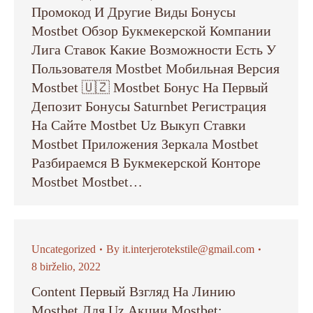
Промокод И Другие Виды Бонусы
Mostbet Обзор Букмекерской Компании
Лига Ставок Какие Возможности Есть У
Пользователя Mostbet Мобильная Версия
Mostbet 🇺🇿 Mostbet Бонус На Первый
Депозит Бонусы Saturnbet Регистрация
На Сайте Mostbet Uz Выкуп Ставки
Mostbet Приложения Зеркала Mostbet
Разбираемся В Букмекерской Конторе
Mostbet Mostbet…
Uncategorized
By
it.interjerotekstile@gmail.com
8 birželio, 2022
Content Первый Взгляд На Линию
Mostbet Для Uz Акции Mostbet: