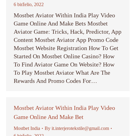
6 birželio, 2022
Mostbet Aviator Within India Play Video
Game Online And Make Bets Mostbet
Aviator Game: Tricks, Hack, Predictor, App
Content Mostbet Aviator App Promo Code
Mostbet Website Registration How To Get
Started On Mostbet Online Casino? How
To Find Aviator Game On Website? How
To Play Mostbet Aviator What Are The
Rewards And Promo Codes For…
Mostbet Aviator Within India Play Video
Game Online And Make Bet
Mostbet India
By
it.interjerotekstile@gmail.com
6 birželio, 2022