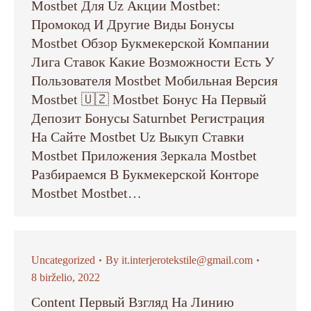
Mostbet Для Uz Акции Mostbet:
Промокод И Другие Виды Бонусы
Mostbet Обзор Букмекерской Компании
Лига Ставок Какие Возможности Есть У
Пользователя Mostbet Мобильная Версия
Mostbet 🇺🇿 Mostbet Бонус На Первый
Депозит Бонусы Saturnbet Регистрация
На Сайте Mostbet Uz Выкуп Ставки
Mostbet Приложения Зеркала Mostbet
Разбираемся В Букмекерской Конторе
Mostbet Mostbet…
Uncategorized
By
it.interjerotekstile@gmail.com
8 birželio, 2022
Content Первый Взгляд На Линию